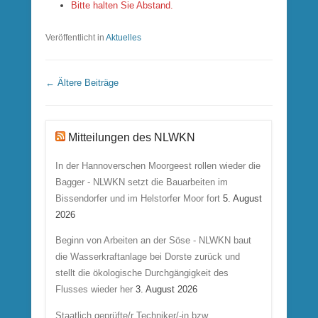
Bitte halten Sie Abstand.
Veröffentlicht in
Aktuelles
Beitrags Übersicht
←
Ältere Beiträge
Mitteilungen des NLWKN
In der Hannoverschen Moorgeest rollen wieder die
Bagger - NLWKN setzt die Bauarbeiten im
Bissendorfer und im Helstorfer Moor fort
5. August
2026
Beginn von Arbeiten an der Söse - NLWKN baut
die Wasserkraftanlage bei Dorste zurück und
stellt die ökologische Durchgängigkeit des
Flusses wieder her
3. August 2026
Staatlich geprüfte/r Techniker/-in bzw.