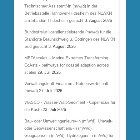
Technische/r Assistent/-in (m/w/d) in der
Betriebsstelle Hannover-Hildesheim des NLWKN
am Standort Hildesheim gesucht
3. August 2026
Bundesfreiwilligendienstleistende (m/w/d) für die
Standorte Braunschweig u. Göttingen des NLWKN
Süd gesucht
3. August 2026
METAscales – Marine Extremes Transforming
CoAsts - pathways for coastal adaption across
scales
29. Juli 2026
Verwaltungskraft Finanzen / Betriebswirtschaft
(m/w/d)
27. Juli 2026
WASCO - Wasser-Watt-Sediment - Copernicus für
die Küste
23. Juli 2026
Bau- oder Umweltingenieurs/-in (m/w/d), Umwelt-
oder Geowissenschaftlers/-in (m/w/d),
Geographs/-in (m/w/d), Hydrologen/-in (m/w/d) für