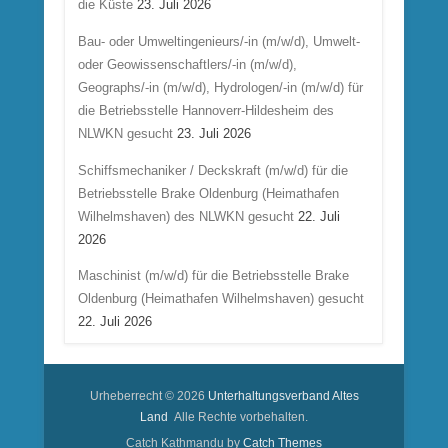
die Küste
23. Juli 2026
Bau- oder Umweltingenieurs/-in (m/w/d), Umwelt-
oder Geowissenschaftlers/-in (m/w/d),
Geographs/-in (m/w/d), Hydrologen/-in (m/w/d) für
die Betriebsstelle Hannoverr-Hildesheim des
NLWKN gesucht
23. Juli 2026
Schiffsmechaniker / Deckskraft (m/w/d) für die
Betriebsstelle Brake Oldenburg (Heimathafen
Wilhelmshaven) des NLWKN gesucht
22. Juli
2026
Maschinist (m/w/d) für die Betriebsstelle Brake
Oldenburg (Heimathafen Wilhelmshaven) gesucht
22. Juli 2026
Urheberrecht © 2026
Unterhaltungsverband Altes
Land
Alle Rechte vorbehalten.
Catch Kathmandu by
Catch Themes