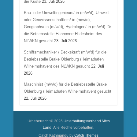
die Küste
23. Juli 2026
Bau- oder Umweltingenieurs/-in (m/w/d), Umwelt-
oder Geowissenschaftlers/-in (m/w/d),
Geographs/-in (m/w/d), Hydrologen/-in (m/w/d) für
die Betriebsstelle Hannoverr-Hildesheim des
NLWKN gesucht
23. Juli 2026
Schiffsmechaniker / Deckskraft (m/w/d) für die
Betriebsstelle Brake Oldenburg (Heimathafen
Wilhelmshaven) des NLWKN gesucht
22. Juli
2026
Maschinist (m/w/d) für die Betriebsstelle Brake
Oldenburg (Heimathafen Wilhelmshaven) gesucht
22. Juli 2026
Urheberrecht © 2026
Unterhaltungsverband Altes
Land
Alle Rechte vorbehalten.
Catch Kathmandu by
Catch Themes