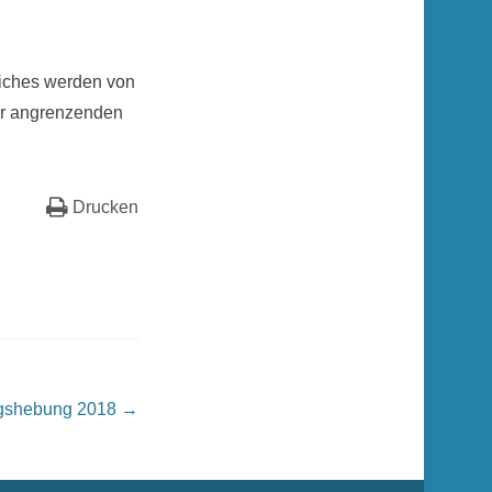
iches werden von
er angrenzenden
Drucken
agshebung 2018
→