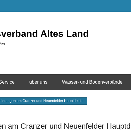
sverband Altes Land
hts
Service
über uns
Wasser- und Bodenverbände
rtierungen am Cranzer und Neuenfelder Hauptdeich
en am Cranzer und Neuenfelder Hauptd