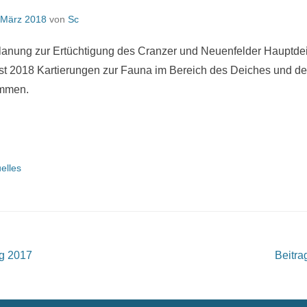
 März 2018
von
Sc
anung zur Ertüchtigung des Cranzer und Neuenfelder Hauptde
bst 2018 Kartierungen zur Fauna im Bereich des Deiches und d
mmen.
elles
t
g 2017
Beitr