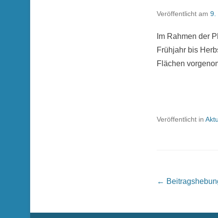
Veröffentlicht am
9.
Im Rahmen der Pl
Frühjahr bis Her
Flächen vorgeno
Veröffentlicht in
Aktu
Beitrags Übersich
←
Beitragshebun