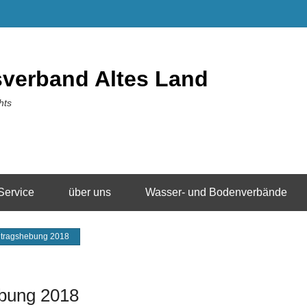
sverband Altes Land
hts
Service
über uns
Wasser- und Bodenverbände
itragshebung 2018
ebung 2018