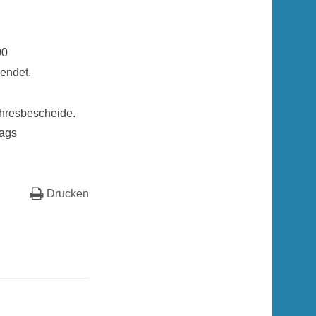
00
endet.
ahresbescheide.
rags
Drucken